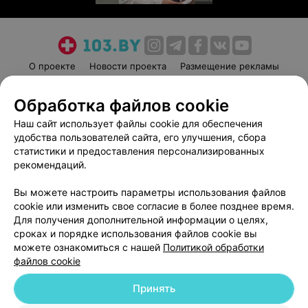
О проекте
Новости проекта
Размещение рекламы
Медицинский маркетинг
Публичный договор
Обработка файлов cookie
Пользовательское соглашение
Способы оплаты
Наш сайт использует файлы cookie для обеспечения
Вакансии
Партнеры
удобства пользователей сайта, его улучшения, сбора
Написать руководителю 103.by
статистики и предоставления персонализированных
Написать в поддержку
рекомендаций.
Персональные настройки cookie
Вы можете настроить параметры использования файлов
Обработка персональных данных
cookie или изменить свое согласие в более позднее время.
Для получения дополнительной информации о целях,
сроках и порядке использования файлов cookie вы
можете ознакомиться с нашей
Политикой обработки
файлов cookie
Принять
© 2026 ООО «Артокс Лаб», УНП 191700409
| 220012, Республика Беларусь,