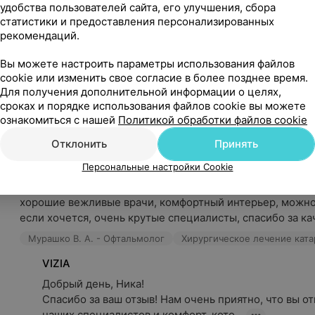
удобства пользователей сайта, его улучшения, сбора
Очень внимательный и грамотный доктор, владеет инфо
статистики и предоставления персонализированных
новинках в области офтальмологии. Доброжелательный и
рекомендаций.
Ковалева Е. Н. - Офтальмолог
Офтальмология
Вы можете настроить параметры использования файлов
cookie или изменить свое согласие в более позднее время.
VIZIA
Для получения дополнительной информации о целях,
Добрый день, Наталья!

сроках и порядке использования файлов cookie вы можете
Спасибо вам за такой теплый отзыв! Для нас очень в
ознакомиться с нашей
Политикой обработки файлов cookie
каждый пациент - и взрослый, и ребе...
Отклонить
Принять
ника
Персональные настройки Cookie
Отзыв подтвержден
Рекомендую
хорошие вежливые врачи, комфортный интерьер, можно 
если хочется, очень крутые специалисты, спасибо за кач
Мурашко В. А. - Офтальмолог
Хирургическое лечение кат
VIZIA
Добрый день, Ника!

Спасибо за ваш отзыв! Нам очень приятно, что вы о
наших специалистов и комфорт, кото...