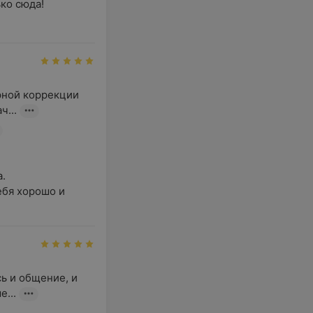
ко сюда!
рной коррекции 
ч...


бя хорошо и 
ь и общение, и 
...