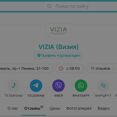
Поиск по сайту
VIZIA (Визия)
Профиль подтвержден
омель, пр-т Ленина, 51-100
с 08:00
11 отзывов
СЯ
ТЕЛЕФОНЫ
TELEGRAM
VIBER
WHATSAPP
МАРШРУТ
11
О нас
Отзывы
Цены
Фотогалерея
Видео