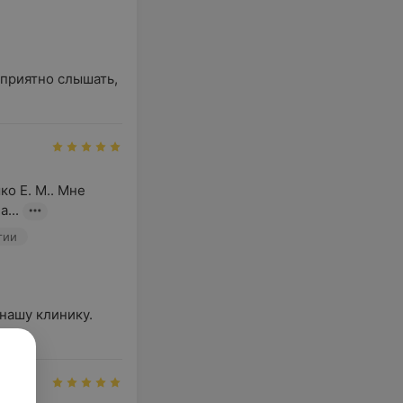
приятно слышать, 
о Е. М.. Мне 
...
гии
нашу клинику. 