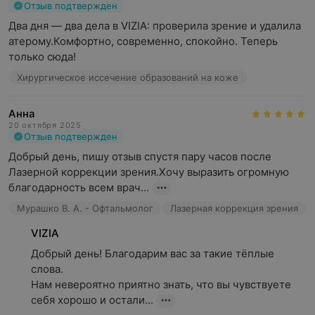
Отзыв подтвержден
диагностики и лечения на оборудовании от мировых
Два дня — два дела в VIZIA: проверила зрение и удалила 
производителей.
атерому.Комфортно, современно, спокойно. Теперь 
только сюда!
В центре оказывают широкий спектр
офтальмологических услуг: от консультативных
Хирургическое иссечение образований на коже
приемов и комплексной диагностики зрения до
лазерного лечения заболеваний сетчатки и
Анна
микрохирургических операций. Пациентов порадуют
20 октября 2025
качество сервиса, приятные цены и персональный
Отзыв подтвержден
подход со стороны персонала.
Добрый день, пишу отзыв спустя пару часов после 
Лазерной коррекции зрения.Хочу выразить огромную 
Направления центра офтальмологии и микрохирургии
благодарность всем врач...
«VIZIA (Визия)»:
Мурашко В. А. - Офтальмолог
Лазерная коррекция зрения
Консультативные приемы специалистов:
VIZIA
— офтальмолога
Добрый день! Благодарим вас за такие тёплые 
— офтальмохирурга
слова.

— детского офтальмолога (с рождения)
Нам невероятно приятно знать, что вы чувствуете 
— лазерного офтальмохирурга
себя хорошо и остали...
Витреоретинальная хирургия