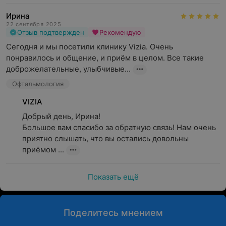
Хирургическое лечение:
Ирина
— катаракта
22 сентября 2025
Отзыв подтвержден
Рекомендую
— глаукома
Сегодня и мы посетили клинику Vizia. Очень 
— папиллома
понравилось и общение, и приём в целом. Все такие 
— атерома
доброжелательные, улыбчивые...
— халязион
— птеригиум
Офтальмология
— косоглазие
VIZIA
Комплексная диагностика зрения
Добрый день, Ирина!

Интравитреальное введение анти-VEGF препаратов
Большое вам спасибо за обратную связь! Нам очень 
приятно слышать, что вы остались довольны 
Лазерное лечение
приёмом ...
Удаление инородного тела глаза
Показать ещё
Лечение непроникающих ранений глаза
Зондирование, промывание слезных путей и
активация
Поделитесь мнением
Контроль прогрессирования миопии