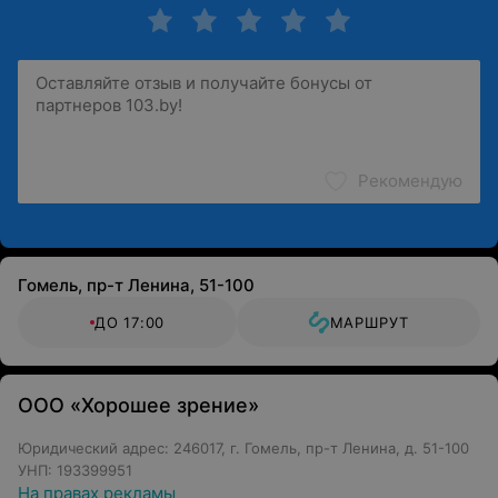
Подбор мягких и жестких контактных линз
Центр офтальмологии и микрохирургии «VIZIA
(Визия)»: ваше зрение — наша забота.
Обращаем ваше внимание, что обязательна
консультация специалиста: рекламируемые
Рекомендую
медицинские услуги могут иметь
противопоказания и побочные реакции.
Гомель, пр-т Ленина, 51-100
ДО 17:00
МАРШРУТ
ООО «Хорошее зрение»
Юридический адрес: 246017, г. Гомель, пр-т Ленина, д. 51-100
УНП: 193399951
На правах рекламы