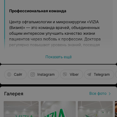
Профессиональная команда
Центр офтальмологии и микрохирургии «VIZIA
(Визия)» — это команда врачей, объединенных
общим интересом улучшить качество жизни
пациентов через любовь к профессии. Доктора
регулярно повышают уровень знаний, посещая
специализированные курсы и участвуя в
конференциях, что позволяют изучать новые
Показать ещё
тенденции в мире офтальмологии.
Оборудование и материалы
Сайт
Instagram
Viber
Telegram
Диагностика и лечение в центре офтальмологии и
микрохирургии «VIZIA (Визия)» выполняется на
Галерея
Все фото
современном оборудовании. Микрохирургическое
лечение катаракты с имплантацией
интраокулярной линзы на аппарате Stellaris Elite
производства Bausch&Lomb (США) занимает до 15