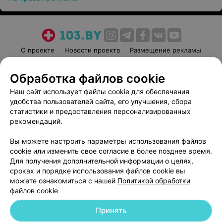
О проекте
Новости проекта
Размещение рекламы
Медицинский маркетинг
Публичный договор
Обработка файлов cookie
Пользовательское соглашение
Способы оплаты
Наш сайт использует файлы cookie для обеспечения
Вакансии
Партнеры
удобства пользователей сайта, его улучшения, сбора
Написать руководителю 103.by
статистики и предоставления персонализированных
Написать в поддержку
рекомендаций.
Персональные настройки cookie
Вы можете настроить параметры использования файлов
Обработка персональных данных
cookie или изменить свое согласие в более позднее время.
Для получения дополнительной информации о целях,
сроках и порядке использования файлов cookie вы
можете ознакомиться с нашей
Политикой обработки
файлов cookie
Принять
© 2026 ООО «Артокс Лаб», УНП 191700409
| 220012, Республика Беларусь,